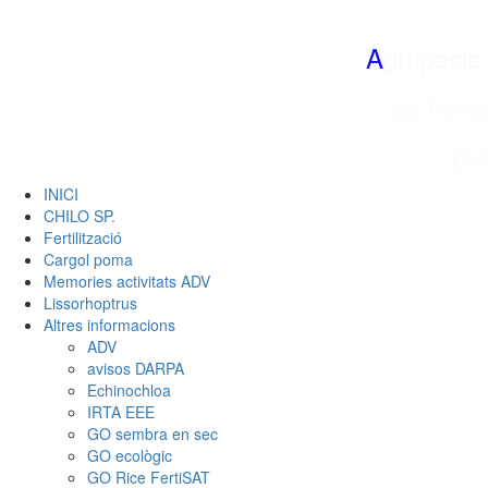
A
grupació
de l'arrò
Del
INICI
CHILO SP.
Fertilització
Cargol poma
Memories activitats ADV
Lissorhoptrus
Altres informacions
ADV
avisos DARPA
Echinochloa
IRTA EEE
GO sembra en sec
GO ecològic
GO Rice FertiSAT